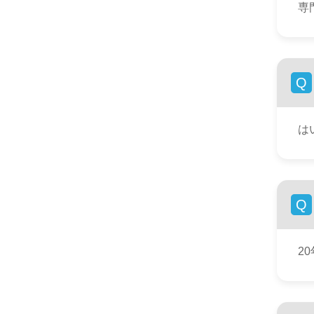
専
Q
は
Q
2