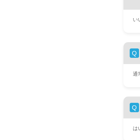
い
Q
通
Q
は