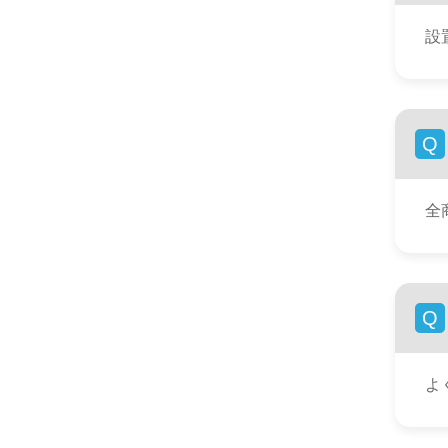
設
Q
全
Q
よ