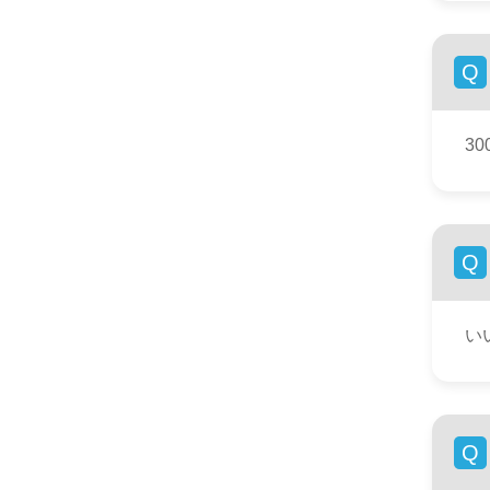
Q
30
Q
い
Q